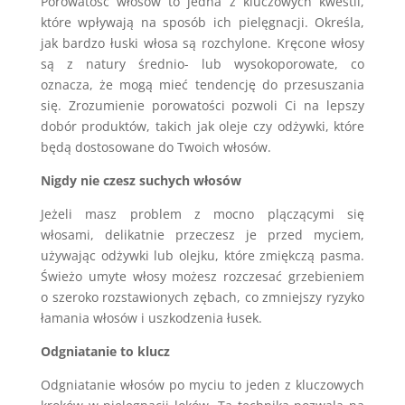
Porowatość włosów to jedna z kluczowych kwestii,
które wpływają na sposób ich pielęgnacji. Określa,
jak bardzo łuski włosa są rozchylone. Kręcone włosy
są z natury średnio- lub wysokoporowate, co
oznacza, że mogą mieć tendencję do przesuszania
się. Zrozumienie porowatości pozwoli Ci na lepszy
dobór produktów, takich jak oleje czy odżywki, które
będą dostosowane do Twoich włosów.
Nigdy nie czesz suchych włosów
Jeżeli masz problem z mocno plączącymi się
włosami, delikatnie przeczesz je przed myciem,
używając odżywki lub olejku, które zmiękczą pasma.
Świeżo umyte włosy możesz rozczesać grzebieniem
o szeroko rozstawionych zębach, co zmniejszy ryzyko
łamania włosów i uszkodzenia łusek.
Odgniatanie to klucz
Odgniatanie włosów po myciu to jeden z kluczowych