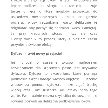
kroków w pielęgnacji loków. Ta technika pozwala na
lepsze podkreślenie skrętu, a także minimalizuje
tarcie o ręcznik, które mogłoby prowadzić do
uszkodzeń mechanicznych. Zamiast energicznie
pocierać włosy ręcznikiem, warto delikatnie je
odgniatać, aby pozbyć się nadmiaru wody. Pamiętaj,
że przy kręconych włosach liczy się czas
i cierpliwość – to proces, który z biegiem czasu
przyniesie świetne efekty.
Dyfuzor – twój nowy przyjaciel
Jeśli chodzi o suszenie włosów, najlepszym
rozwiązaniem dla kręconych pasm jest używanie
dyfuzora. Dyfuzor to akcesorium, które pomaga
podkreślić skręt i nadaje włosom objętości. Suszenie
włosów za pomocą dyfuzora może zająć trochę
więcej czasu niż suszarką, ale efekty będą tego
warte. Ewentualnie można użyć sitka do suszenia, co
również pozwoli na delikatne podkreślenie loków.