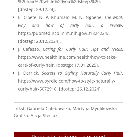
%20hair%20while%20you%20sleep.%20
,
[dostęp: 29.12.24].
E. Cloete, N. P. Khumalo, M. N. Ngoepe,
The what,
why and how of curly hair: a review
,
https://pubmed.ncbi.nlm.nih.gov/31824224/,
[dostęp: 20.12.2024].
J. Cafasso,
Caring for Curly Hair: Tips and Tricks
,
https://www.healthline.com/health/how-to-take-
care-of-curly-hair, [dostęp: 17.01.2025].
J. Derrick,
Secrets to Styling Naturally Curly Hair,
https://www.byrdie.com/how-to-style-naturally-
curly-hair-5072918, [dostęp: 26.12.2024].
Tekst: Gabriela Chlebowska, Martyna Mydlikowska
Grafika: Alicja Steciuk
Przeczytaj najnowszy numer!