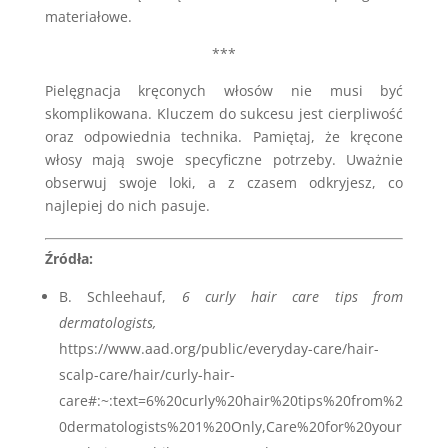
materiałowe.
***
Pielęgnacja kręconych włosów nie musi być
skomplikowana. Kluczem do sukcesu jest cierpliwość
oraz odpowiednia technika. Pamiętaj, że kręcone
włosy mają swoje specyficzne potrzeby. Uważnie
obserwuj swoje loki, a z czasem odkryjesz, co
najlepiej do nich pasuje.
Źródła:
B. Schleehauf,
6 curly hair care tips from
dermatologists,
https://www.aad.org/public/everyday-care/hair-
scalp-care/hair/curly-hair-
care#:~:text=6%20curly%20hair%20tips%20from%2
0dermatologists%201%20Only,Care%20for%20your